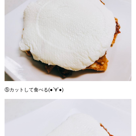
⑤カットして食べる(●︎´∀︎`●︎)