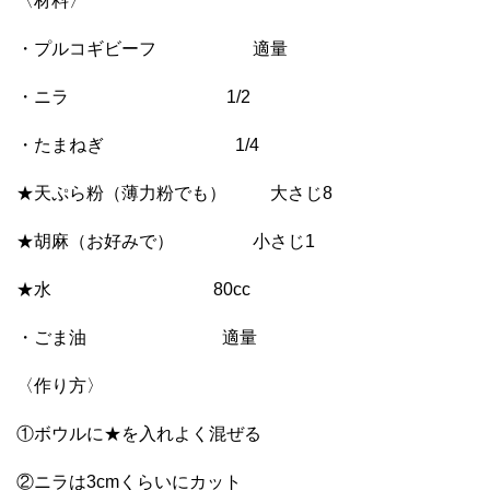
〈材料〉
・プルコギビーフ 適量
・ニラ 1/2
・たまねぎ 1/4
★天ぷら粉（薄力粉でも） 大さじ8
★胡麻（お好みで） 小さじ1
★水 80cc
・ごま油 適量
〈作り方〉
①ボウルに★を入れよく混ぜる
②ニラは3cmくらいにカット