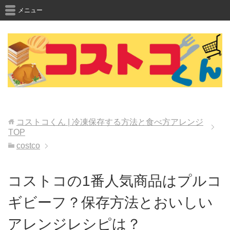
メニュー
コストコくん | 冷凍保存する方法と食べ方アレンジ
TOP
costco
コストコの1番人気商品はプルコ
ギビーフ？保存方法とおいしい
アレンジレシピは？