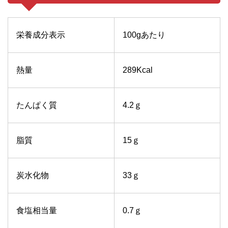
栄養成分表示
100gあたり
熱量
289Kcal
たんぱく質
4.2ｇ
脂質
15ｇ
炭水化物
33ｇ
食塩相当量
0.7ｇ