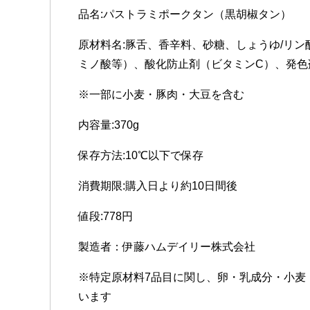
品名:パストラミポークタン（黒胡椒タン）
原材料名:豚舌、香辛料、砂糖、しょうゆ/リン
ミノ酸等）、酸化防止剤（ビタミンC）、発色
※一部に小麦・豚肉・大豆を含む
内容量:370g
保存方法:10℃以下で保存
消費期限:購入日より約10日間後
値段:778円
製造者：伊藤ハムデイリー株式会社
※特定原材料7品目に関し、卵・乳成分・小麦
います