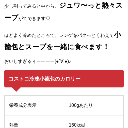
ジュワ〜っと熱々ス
少し割ってみると中から、
ープ
がてできます♡
小
ほどよく冷めたところで、レンゲをパクっとくわえて
籠包とスープを一緒に食べます！
おいしすぎるぅーーーー(●︎´∀︎`●︎)♪
コストコ冷凍小籠包のカロリー
栄養成分表示
100gあたり
熱量
160kcal