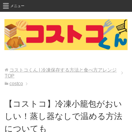
メニュー
コストコくん | 冷凍保存する方法と食べ方アレンジ
TOP
costco
【コストコ】冷凍小籠包がおい
しい！蒸し器なしで温める方法
についても