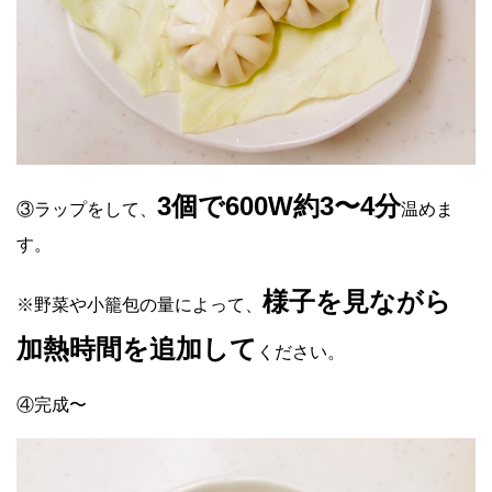
3個で600W約3〜4分
③ラップをして、
温めま
す。
様子を見ながら
※野菜や小籠包の量によって、
加熱時間を追加して
ください。
④完成〜