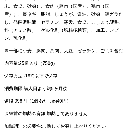
末、食塩、砂糖）、食肉（豚肉（国産）、鶏肉（国
産））、長ネギ、豚脂、しょうが、醤油、砂糖、鶏ガラだ
し、発酵調味液、ゼラチン、寒天、食塩、こしょう/調味
料（アミノ酸）、ゲル化剤（増粘多糖類）、加工デンプ
ン、乳化剤
※一部に小麦、豚肉、鳥肉、大豆、ゼラチン、ごまを含む
内容量:25個入り（750g）
保存方法:-18℃以下で保存
消費期限:購入日より約8ヶ月後
値段:998円（1個あたり約40円）
凍結前の加熱の有無:加熱してありません
加熱調理の必要性:加熱してお召し上がりください