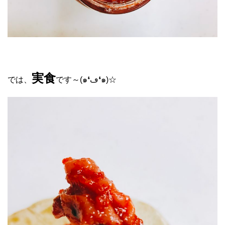
実食
では、
です～(๑❛︎ڡ❛︎๑)☆︎